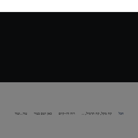
הכל
קח מקל, קח תרמיל, ...
רוח ודו-קיום
כאן ושם בעיר
עוד...ועוד
כאן ושם בעיר