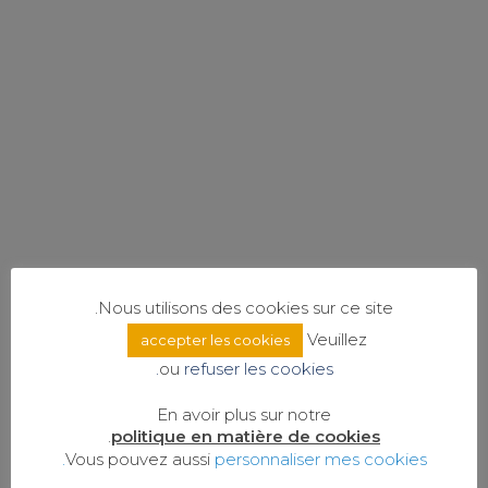
עוד...ועוד
בשל היותה יושבת על השבר סורי-אפריקאי יש
לארץ ישראל שורה ארוכה של התפתחויות
גיאולוגיות...
קרא עוד
Nous utilisons des cookies sur ce site.
Veuillez
accepter les cookies
ou
refuser les cookies.
En avoir plus sur notre
.
politique en matière de cookies
Vous pouvez aussi
personnaliser mes cookies.
כאן ושם בעיר