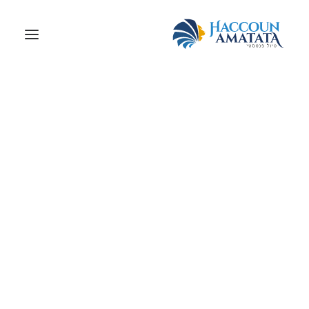
תפוצות ישראל
לחמם מנועים !
קח מקל, קח תרמיל, ...
רוח ודו-קיום
גם יפה, גם טעים
כאן ושם בעיר
עוד...ועוד
מצא את הנסיעות עם התג
הזמן את הטיול
מלון 3*