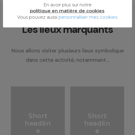
En avoir plus sur notre
politique en matière de cookies
.
Vous pouvez aussi
personnaliser mes cookies.
Les lieux marquants
Nous allons visiter plusieurs lieux symbolique
dans cette activité, notamment…
Short
Short
headlin
headlin
e
e