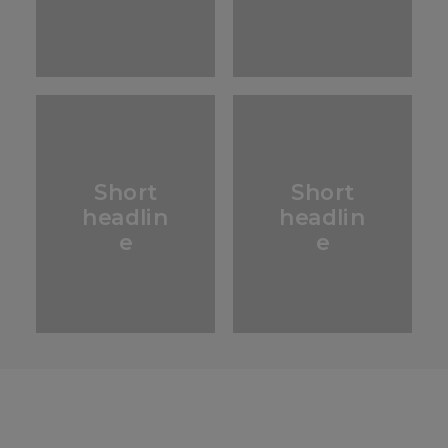
Short
Short
headlin
headlin
e
e