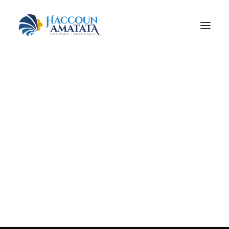
MONDE JUIF
MOTEURS !
À PIED, À CHEVAL…
SPIRITUALITÉ
BEAU ET BON
QUAND ON ARRIVE EN VILLE
ET PLUS ENCORE…
RÉSERVEZ VOTRE VOYAGE