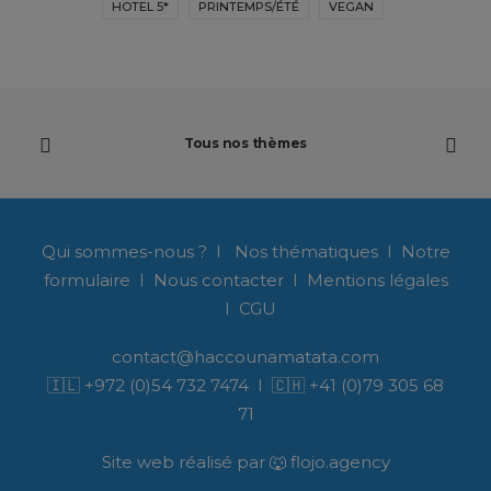
HOTEL 5*
PRINTEMPS/ÉTÉ
VEGAN
Tous nos thèmes
Qui sommes-nous ?
I
Nos thématiques
I
Notre
formulaire
I
Nous contacter
I
Mentions légales
I
CGU
contact@haccounamatata.com
🇮🇱
+972 (0)54 732 7474
I 🇨🇭
+41 (0)79 305 68
71
Site web réalisé par 🐺 flojo.agency