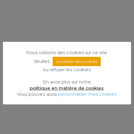
Visiter Israël à VTT est assurément
l’un des meilleurs moyens de
sentir et ressentir le pays de…
Lire la suite
Nous utilisons des cookies sur ce site.
Veuillez
accepter les cookies
ou
refuser les cookies.
En avoir plus sur notre
politique en matière de cookies
.
Vous pouvez aussi
personnaliser mes cookies.
À pied, à cheval, ...
Le cyclisme connaît un essor sans
précédent en Israël. Il n’est en