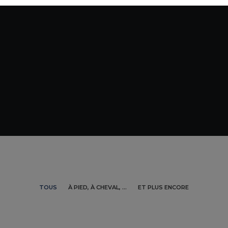
TOUS
À PIED, À CHEVAL, ...
ET PLUS ENCORE
À pied, à cheval, ...