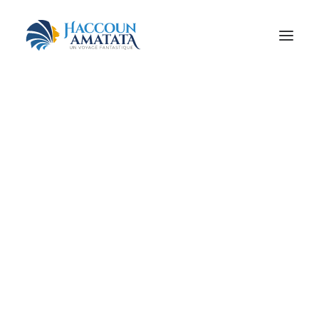
MONDE JUIF
MOTEURS !
À PIED, À CHEVAL…
SPIRITUALITÉ
BEAU ET BON
QUAND ON ARRIVE EN VILLE
ET PLUS ENCORE…
Retrouvez tous les voyages
ayant le tag
RÉSERVEZ VOTRE VOYAGE
Hotel 4*