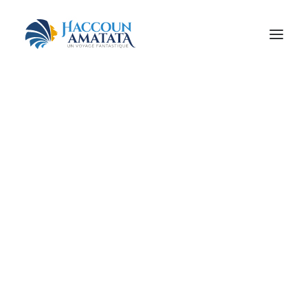
MONDE JUIF
MOTEURS !
À PIED, À CHEVAL…
SPIRITUALITÉ
BEAU ET BON
QUAND ON ARRIVE EN VILLE
ET PLUS ENCORE…
Retrouvez tous les voyages
ayant le tag
RÉSERVEZ VOTRE VOYAGE
Et plus encore