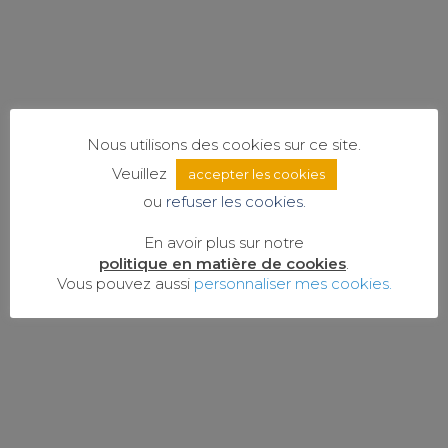
Nous utilisons des cookies sur ce site.
Et plus encore
Veuillez
accepter les cookies
ou
refuser les cookies.
Avec plus d’un demi-milliard
En avoir plus sur notre
d’oiseaux migrateurs apparaissant
politique en matière de cookies
.
dans ses cieux deux fois par
Vous pouvez aussi
personnaliser mes cookies.
année,…
Lire la suite